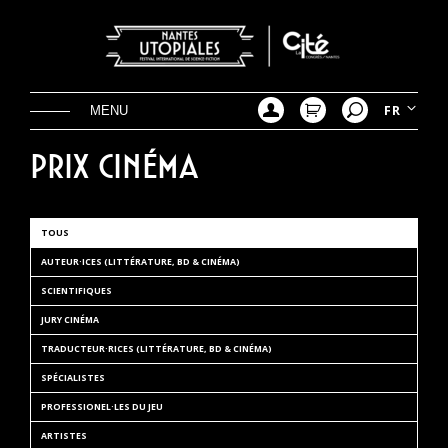
Aller
directement
au
contenu
FR
Prix cinéma
TOUS
AUTEUR·ICES (LITTÉRATURE, BD & CINÉMA)
SCIENTIFIQUES
JURY CINÉMA
TRADUCTEUR·RICES (LITTÉRATURE, BD & CINÉMA)
SPÉCIALISTES
PROFESSIONEL·LES DU JEU
ARTISTES