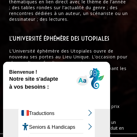
thématiques en lien direct avec le thème de l’année
; des tables rondes sur l’actualité du genre ; des
rencontres dédiées à un auteur, un scénariste ou un
dessinateur ; des lectures.
l’université éphémère des utopiales
L’Université éphémère des Utopiales ouvre de
nouveau ses portes au Lieu Unique. L’occasion pour
chacun d’approfondir ses connaissances
scientifiques, littéraires et artistiques en suivant les
cours de spécialistes confirmés !
les prix littéraires
Chaque année, les Utopiales remettent trois prix
littéraires :
Le Prix Utopiales récompense chaque année un
roman ou un recueil de nouvelles paru ou traduit en
langue française durant la saison littéraire qui