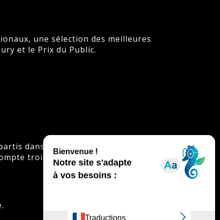
ionaux, une sélection des meilleures
ry et le Prix du Public.
.
rtis dans 4 à 5 sessions, et sélectionnés
te trois prix : le Prix du Jury, le Prix du
.