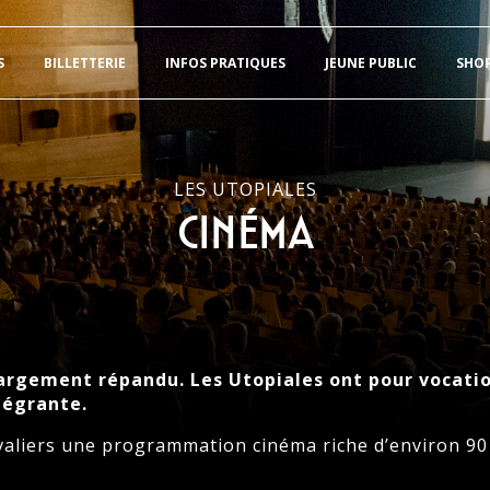
S
BILLETTERIE
INFOS PRATIQUES
JEUNE PUBLIC
SHO
LES UTOPIALES
Cinéma
largement répandu. Les Utopiales ont pour vocati
tégrante.
tivaliers une programmation cinéma riche d’environ 9