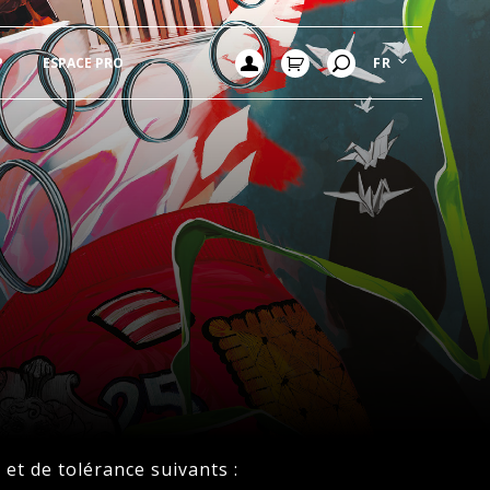
P
ESPACE PRO
FR
 et de tolérance suivants :