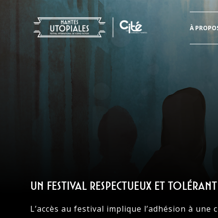
Header
À PROPO
Aller
directement
au
contenu
Un festival respectueux et tolérant
L’accès au festival implique l’adhésion à une 