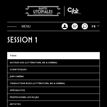
Aller
directement
au
contenu
FR
Session 1
TOUS
AUTEUR·ICES (LITTÉRATURE, BD & CINÉMA)
SCIENTIFIQUES
JURY CINÉMA
TRADUCTEUR·RICES (LITTÉRATURE, BD & CINÉMA)
SPÉCIALISTES
PROFESSIONEL·LES DU JEU
ARTISTES