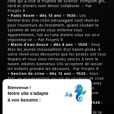
celle qui a volé le trophée de science. Pompom-girl,
nerd et stoners vont devoir collaborer. – Par
Projets R
• Panic Room – dès 15 ans – 1h30 :
Les
héritier·ères d’un riche extravagant sont réuni·es
pour l’ouverture du testament, quand soudain le
système de sécurité vous enferme tous.
Apparemment, l’un ou l’une d’entre vous est un·e
imposteur·se. – Par Projets R
• Marin d’eau douce – dès 6 ans – 1h30 :
Vous
êtes les jeunes moussaillons d’un navire pirate. À
votre réveil vous découvrez que les pirates ont tous
disparu et vous vous retrouvez seul·es à tenir le
navire. Adultes bienvenus s’ils acceptent de laisser
les enfants prendre les décisions. -Par Projets R
• Gestion de crise – dès 15 ans – 1h30 :
Vous
êtes un gouvernement qui est en situation de crise
d’un pays plus ou moins démocratique. Vous avez
60 minutes pour régler un/des problème(s) de
portée nationale sans information fiable. Bonne
chance ! – Par Projets R
• Hazbin Hotel Saison 1.5 – dès 18 ans – 1h30 :
Vous êtes convié·e dans le palais de Lucifer
Morningstar pour décider des conséquences de la