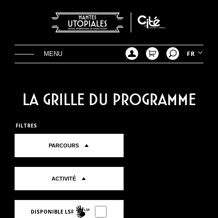
Aller
directement
au
contenu
FR
La grille du programme
FILTRES
Choisissez
un
PARCOURS
parcours
Choisissez
une
ACTIVITÉ
activité
DISPONIBLE LSF