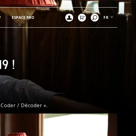
P
ESPACE PRO
FR
9 !
 Coder / Décoder ».