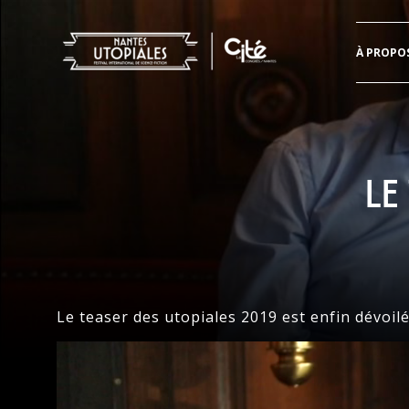
Header
À PROPO
Aller
directement
au
contenu
Le
Le teaser des utopiales 2019 est enfin dévoi