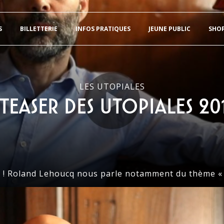
S
BILLETTERIE
INFOS PRATIQUES
JEUNE PUBLIC
SHO
LES UTOPIALES
 Teaser des Utopiales 201
lé ! Roland Lehoucq nous parle notamment du thème «