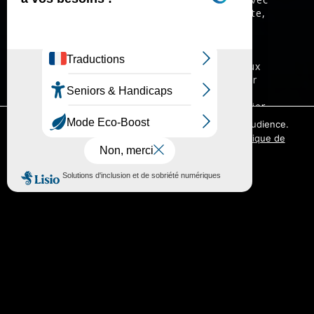
Simon Riaux un long métrage d’épouvante,
actuellement en pré-production,
Nous
sommes toujours là
pour La mer à boire
productions, ainsi que deux séries
fantastique et de science-fiction pour Aux
Singuliers, filiale de Newen. Il est l’auteur
d’une dizaine de nouvelles parues aux
éditions ActuSF et le Bélial, et son premier
roman,
Nos vies fragiles
sera publié en août
Ce site utilise des cookies à des fins de mesure d'audience.
2024 aux éditions Au diable Vauvert. Il est
Vous pouvez les autoriser ou vous y opposer.
Politique de
également fondateur et présentateur du
confidentialité.
podcast de cinéma indépendant, réalisé
sans trucage.
J'ACCEPTE
JE REFUSE
Yann Olivier