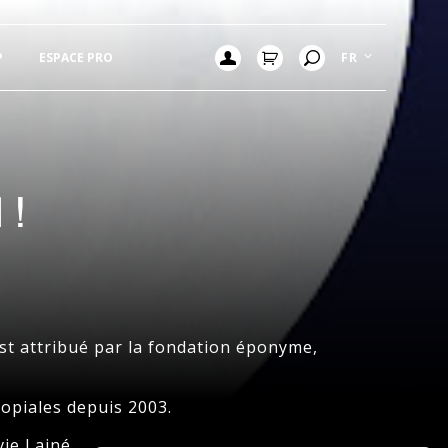
P
ESPACE PRO
FR
 !
 est attribué par la fondation éponyme,
topiales depuis 2003.
ie Lainé.