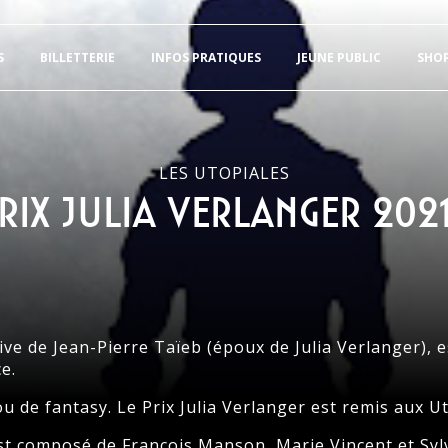
S
BILLETTERIE
INFOS PRATIQUES
JEUNE PUBLIC
SHO
LES UTOPIALES
rix Julia Verlanger 2021
iative de Jean-Pierre Taïeb (époux de Julia Verlanger),
e.
u de fantasy. Le Prix Julia Verlanger est remis aux U
st composé de François Manson, Marie Vincent et Sylv