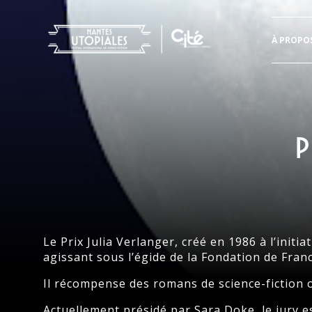
Header
À PROPO
Aller
directement
au
contenu
P
Le Prix Julia Verlanger, créé en 1986 à l’init
agissant sous l’égide de la Fondation de Franc
Il récompense des romans de science-fiction o
Actuellement présidé par Sara Doke, le jury e