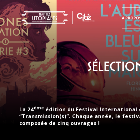
Header
À PROPO
Aller
directement
au
contenu
Sélectio
ème
La 24
édition du Festival International 
“Transmission(s)”. Chaque année, le festiva
composée de cinq ouvrages !