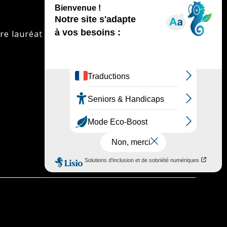
re lauréat est désigné par un jury de lectrices