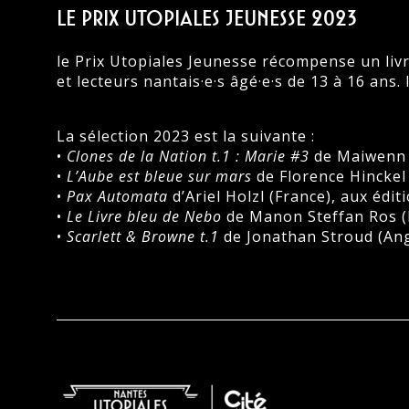
le prix utopiales jeunesse 2023
le Prix Utopiales Jeunesse récompense un livre
et lecteurs nantais·e·s âgé·e·s de 13 à 16 ans. 
La sélection 2023 est la suivante :
•
Clones de la Nation t.1 : Marie #3
de Maiwenn A
•
L’Aube est bleue sur mars
de Florence Hinckel 
•
Pax Automata
d’Ariel Holzl (France), aux édit
•
Le Livre bleu de Nebo
de Manon Steffan Ros (Pa
•
Scarlett & Browne t.1
de Jonathan Stroud (Angl