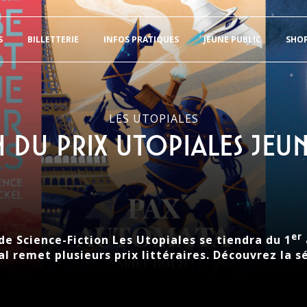
S
BILLETTERIE
INFOS PRATIQUES
JEUNE PUBLIC
SHO
LES UTOPIALES
n du Prix Utopiales Jeun
er
de Science-Fiction Les Utopiales se tiendra du 1
l remet plusieurs prix littéraires. Découvrez la s