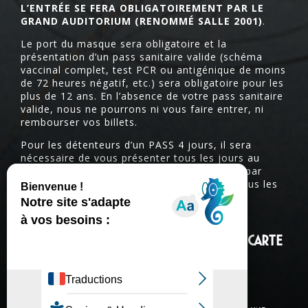
L’ENTRÉE SE FERA OBLIGATOIREMENT PAR LE
GRAND AUDITORIUM (RENOMMÉ SALLE 2001)
.
Le port du masque sera obligatoire et la
présentation d’un pass sanitaire valide (schéma
vaccinal complet, test PCR ou antigénique de moins
de 72 heures négatif, etc.) sera obligatoire pour les
plus de 12 ans. En l’absence de votre pass sanitaire
valide, nous ne pourrons ni vous faire entrer, ni
rembourser vos billets.
Pour les détenteurs d’un PASS 4 jours, il sera
nécessaire de vous présenter tous les jours au
contrôle. Un bracelet vous sera délivré jour par
jour. Les bracelets changeront de couleur tous les
jours.
MES UTOPIALES : UNE EXPÉRIENCE À LA CARTE
DEUX CHOIX S’OFFRENT À MOI