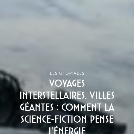
LES UTOPIALES
Voyages
interstellaires, villes
géantes : comment la
science-fiction pense
l’énergie