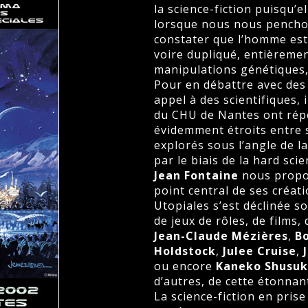
la science-fiction puisqu’el
lorsque nous nous penchon
constater que l’homme est
voire dupliqué, entièremen
manipulations génétiques, l
Pour en débattre avec des é
appel à des scientifiques,
du CHU de Nantes ont rép
évidemment étroits entre s
explorés sous l’angle de l
par le biais de la hard sci
Jean Fontaine
nous propos
point central de ses créat
Utopiales s’est déclinée s
de jeux de rôles, de films,
Jean-Claude Mézières
,
Bo
Holdstock
,
Julee Cruise
,
ou encore
Kaneko Shusu
d’autres, de cette étonna
La science-fiction en prise 