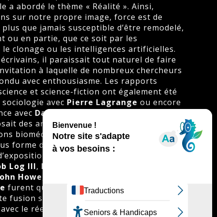
le a abordé le thème « Réalité ». Ainsi,
s sur notre propre image, force est de
 plus que jamais susceptible d’être remodelé,
t ou en partie, que ce soit par les
e clonage ou les intelligences artificielles.
crivains, il paraissait tout naturel de faire
 invitation à laquelle de nombreux chercheurs
ondu avec enthousiasme. Les rapports
cience et science-fiction ont également été
a sociologie avec
Pierre Lagrange
ou encore
ence avec
David Brin
, tandis que le céramiste
ait des artifices qui envahissent l’humain, le
ions biomécaniques. L’édition 2002 des
ous forme de littérature, de bandes dessinées,
 d’expositions…
b Log III
,
Philippe Jozelon
,
Robert
John Howe
,
Christophe Fellay
,
Alasdair Gray
ke
furent quelques acteurs, parmi bien
nte fusion sous une seule et même bannière.
avec le réel, c’est la science-fiction dans tous