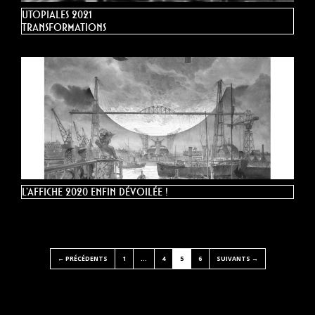
Utopiales 2021
Transformations
L’affiche 2020 enfin dévoilée !
Posts
← PRÉCÉDENTS
1
…
4
5
6
SUIVANTS →
Navigation